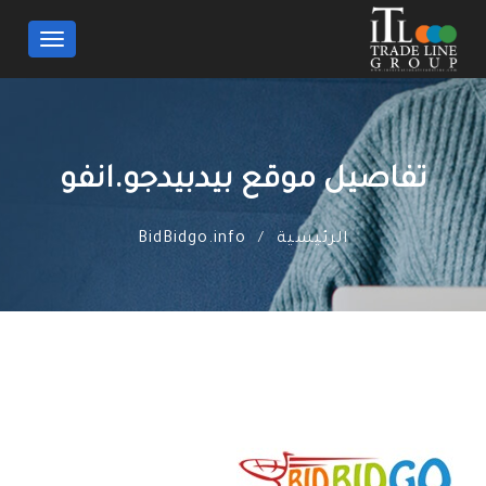
Toggle
navigation
تفاصيل موقع بيدبيدجو.انفو
الرئيسية
BidBidgo.info
/