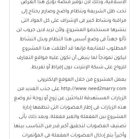
الاسلامية، وذلك لأن توفير منصة تؤدى هذا الغرض
تحت ظل الشريعة وبنظام واضح وصارم يحتاج إلى
مراقبة ونشاط كبير فى الإشراف على كل المواد التى
ينشرها مستخدمو المشروع، ولأن تريد لاين جروب لن
تألو جهداً فى وضع أسس هذا النظام وبذل النشاط
المطلوب للمتابعة فإنها قد أطلقت هذا المشروع
ليكون نموذجاً لما ينبغى أن تكون عليه مواقع التعارف
للزواج على شبكة الإنترنت دون إفراط أو تفريط.
يعمل المشروع من خلال الموقع الإلكترونى
http://www.need2marry.com على جذب العديد من
الزيارات المستهدفة للباحثين عن زوج أو زوجة ثم وضع
هذه الزيارات فى إطار العضويات التى تنظمها إدارة
المشروع بين المفعلة والغير مفعلة، وبعد ذلك يأتى
تصنيف العضويات لتحقيق أكبر قدر من التناسب بينها
وأخيراً يتم إدخال العضويات المفعلة فى المؤتمرات