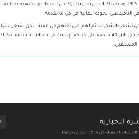
تأسست تريدلاين في عام 2015 بخبرات بدأت عام 1995، ومنذ ذلك الحين نحن نشارك في النمو
في التأكيد على الجودة العالية في كل ما نقدمه.
نحن نشعر بالشكر الدائم لهم على ثقتهم في عملنا. نحن نشعر بالتز
مع العملاء الجدد والحاليين. تريدلاين جروب تملك حتى الآن 40 منصة على شبكة الإنت
 المستقبل.
ة الاخبارية
ة الخاصة بنا ليصلك كل ما هو جديد في موقعنا.