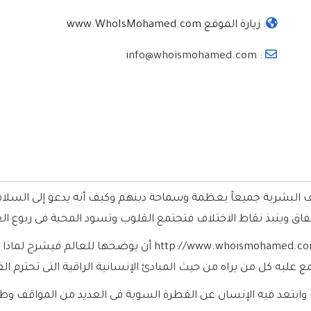
:
زيارة الموقع www.WhoIsMohamed.com
: info@whoismohamed.com
 البشرية جميعاً بعظمة وسماحة دينهم وكيف أنه يدعو إلى السلا
اق وينبذ نقاط الاختلاف فتجتمع القلوب وتسود المحبة فى ربوع الع
إنها رسالة سامية يسعى موقع من هو محمد /www.whoismohamed.com
ع عليه كل من يراه من حيث المبادئ الإنسانية الراقية التى تحترم ا
 وابتعد فيه الإنسان عن الفطرة السوية فى العديد من المواقف و