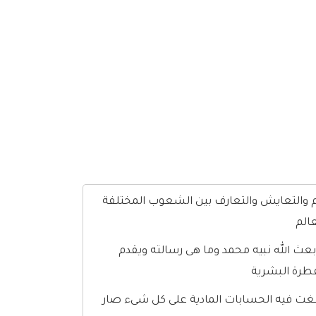
م والتعايش والتعارف بين الشعوب المختلفة
الم
http:/ أن يوضحها للعالم فيشرح لماذا بعث الله نبيه محمد وما هى رسالته ويقدم
لفطرة البشرية
طغت فيه الحسابات المادية على كل شىء صار